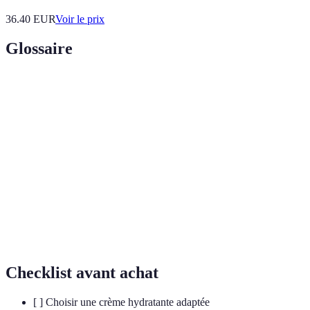
36.40
EUR
Voir le prix
Glossaire
Terme
Définition
Acide
Molécule naturelle capable de retenir l'humidité
Hyaluronique
dans la peau, favorisant l'hydratation.
Processus d'élimination des cellules mortes de la
Exfoliation
peau, favorisant le renouvellement cellulaire.
Indice de protection solaire, mesurant l'efficacité
SPF
d’un produit contre les rayons UV.
Checklist avant achat
[ ] Choisir une crème hydratante adaptée