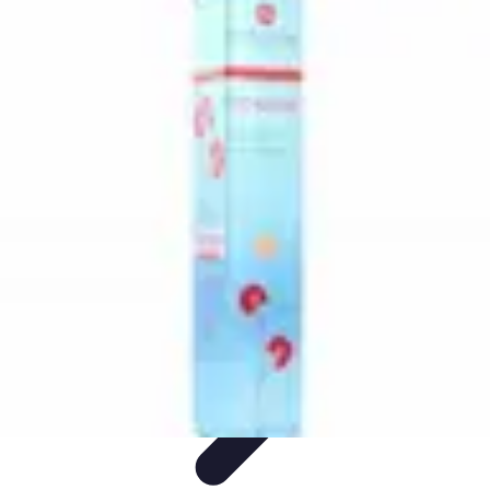
Teint Parfait
Saisons
Soin du Teint
Routine de soin
Produits de Beauté
Astuces et
Conseils
Teint Parfait