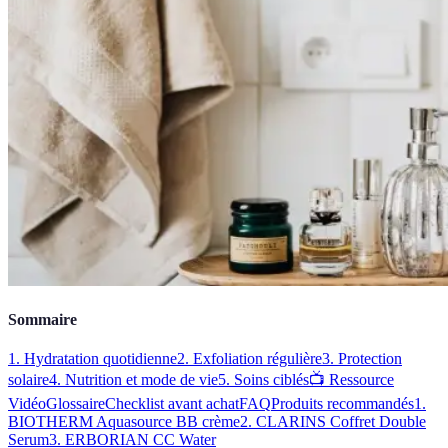
Sommaire
1. Hydratation quotidienne
2. Exfoliation régulière
3. Protection
solaire
4. Nutrition et mode de vie
5. Soins ciblés
📺 Ressource
Vidéo
Glossaire
Checklist avant achat
FAQ
Produits recommandés
1.
BIOTHERM Aquasource BB crème
2. CLARINS Coffret Double
Serum
3. ERBORIAN CC Water