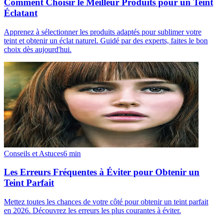
Comment Choisir le Meilleur Produits pour un Teint
Éclatant
Apprenez à sélectionner les produits adaptés pour sublimer votre
teint et obtenir un éclat naturel. Guidé par des experts, faites le bon
choix dès aujourd'hui.
Conseils et Astuces
6
min
Les Erreurs Fréquentes à Éviter pour Obtenir un
Teint Parfait
Mettez toutes les chances de votre côté pour obtenir un teint parfait
en 2026. Découvrez les erreurs les plus courantes à éviter.