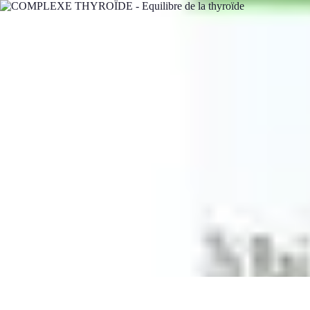
Teint Parfait
Saisons
Soin du Teint
Routine de soin
Produits de Beauté
Astuces et Co
Teint Parfait