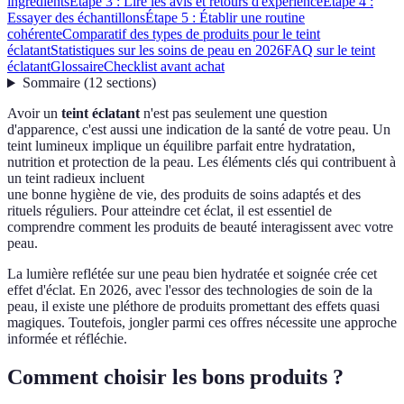
ingrédients
Étape 3 : Lire les avis et retours d'expérience
Étape 4 :
Essayer des échantillons
Étape 5 : Établir une routine
cohérente
Comparatif des types de produits pour le teint
éclatant
Statistiques sur les soins de peau en 2026
FAQ sur le teint
éclatant
Glossaire
Checklist avant achat
Sommaire
(
12
sections
)
Avoir un
teint éclatant
n'est pas seulement une question
d'apparence, c'est aussi une indication de la santé de votre peau. Un
teint lumineux implique un équilibre parfait entre hydratation,
nutrition et protection de la peau. Les éléments clés qui contribuent à
un teint radieux incluent
une bonne hygiène de vie, des produits de soins adaptés et des
rituels réguliers. Pour atteindre cet éclat, il est essentiel de
comprendre comment les produits de beauté interagissent avec votre
peau.
La lumière reflétée sur une peau bien hydratée et soignée crée cet
effet d'éclat. En 2026, avec l'essor des technologies de soin de la
peau, il existe une pléthore de produits promettant des effets quasi
magiques. Toutefois, jongler parmi ces offres nécessite une approche
informée et réfléchie.
Comment choisir les bons produits ?