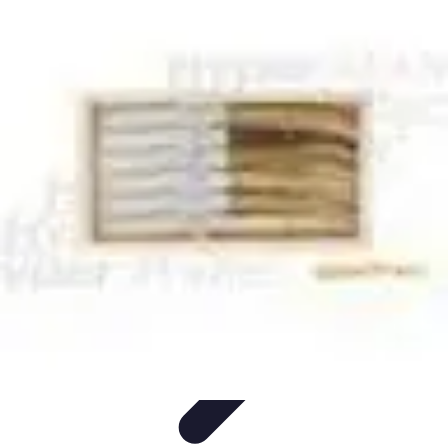
Teint Parfait
Saisons
Soin du Teint
Routine de soin
Produits de Beauté
Astuces et
Conseils
Teint Parfait