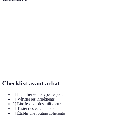
Terme
Définition
Acide
Molécule qui aide à hydrater la peau en retenant
hyaluronique
l'eau.
Soin
Produit utilisé pour éliminer les cellules mortes de
exfoliant
la peau.
Routine de
Ensemble de produits appliqués à des intervalles
soin
réguliers pour améliorer la santé de la peau.
Checklist avant achat
[ ] Identifier votre type de peau
[ ] Vérifier les ingrédients
[ ] Lire les avis des utilisateurs
[ ] Tester des échantillons
[ ] Établir une routine cohérente