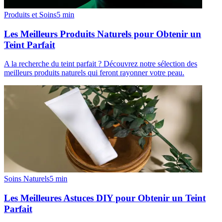
Produits et Soins
5
min
Les Meilleurs Produits Naturels pour Obtenir un
Teint Parfait
A la recherche du teint parfait ? Découvrez notre sélection des
meilleurs produits naturels qui feront rayonner votre peau.
Soins Naturels
5
min
Les Meilleures Astuces DIY pour Obtenir un Teint
Parfait