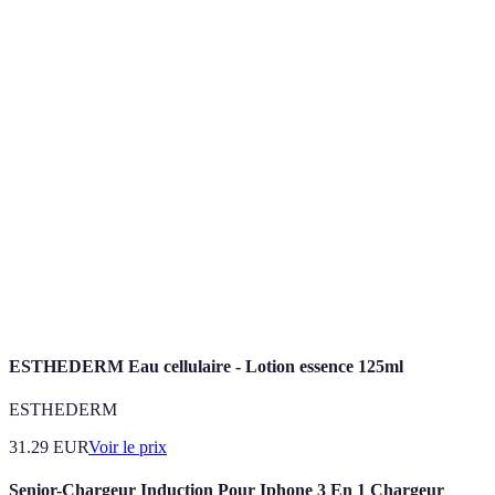
profonde
élevé
instantané
Peut ne pas
Essentiel
Crèmes
Nutriment
convenir aux
dans toute
hydratantes
essentiel
peaux grasses
routine
Élimination
Important à
À utiliser avec
Exfoliants
des cellules
faire
précaution
mortes
régulièremen
À intégrer
Résultats
Temps de pose
Masques
une fois par
rapides
nécessaire
semaine
ESTHEDERM Eau cellulaire - Lotion essence 125ml
ESTHEDERM
31.29
EUR
Voir le prix
Senior-Chargeur Induction Pour Iphone 3 En 1 Chargeur