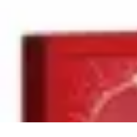
Teint Parfait
Saisons
Soin du Teint
Routine de soin
Produits de Beauté
Astuces et Co
Teint Parfait