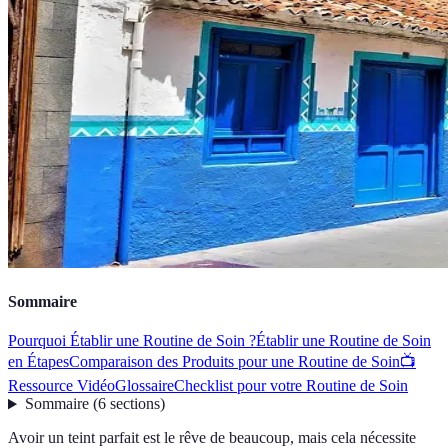
Sommaire
Pourquoi Établir une Routine de Soin ?
Établir une Routine de Soin
en Étapes
Comparaison des Produits pour une Routine de Soin
📺
Ressource Vidéo
Glossaire
Checklist pour votre Routine de Soin
Sommaire
(
6
sections
)
Avoir un teint parfait est le rêve de beaucoup, mais cela nécessite