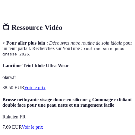
Protection
Protectio
SPF 15
SPF 30
SPF 50
Solaire
essentiell
📺 Ressource Vidéo
>
Pour aller plus loin :
Découvrez notre routine de soin idéale
pour
un teint parfait. Recherchez sur YouTube :
routine soin peau
.
grasse 2026
Lancôme Teint Idole Ultra Wear
olara.fr
38.50
EUR
Voir le prix
Brosse nettoyante visage douce en silicone ¿ Gommage exfoliant
double face pour une peau nette et un rangement facile
Rakuten FR
7.69
EUR
Voir le prix