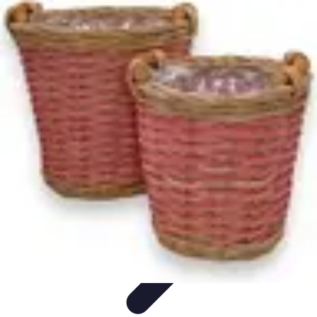
Teint Parfait
Saisons
Soin du Teint
Routine de soin
Produits de Beauté
Astuces et
Conseils
Teint Parfait