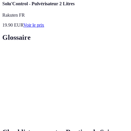
Solu'Control - Pulvérisateur 2 Litres
Rakuten FR
19.90
EUR
Voir le prix
Glossaire
Terme
Définition
Action de fournir de l’eau à la peau pour maintenir
Hydratation
son élasticité et sa souplesse.
Processus de suppression des cellules mortes de la
Exfoliation
surface de la peau pour améliorer son apparence.
Facteur de protection solaire, mesure de l’efficacité
SPF
d’un écran solaire à protéger contre les UV.