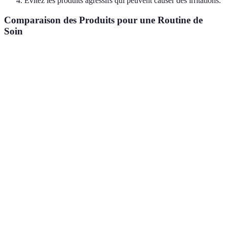
Évitez les produits agressifs qui peuvent causer des irritations.
Comparaison des Produits pour une Routine de
Soin
Critère
Option A
Option B
Option C
Verdict
Choisir e
Type de
Grasse
Sèche
Mixte
fonction 
Peau
votre typ
Variété
d’options
Exfoliation
Mécanique
Chimique
Naturelle
selon
préférenc
À ajuster
Crème
Crème
Hydratation
Gel
selon les
légère
riche
saisons.