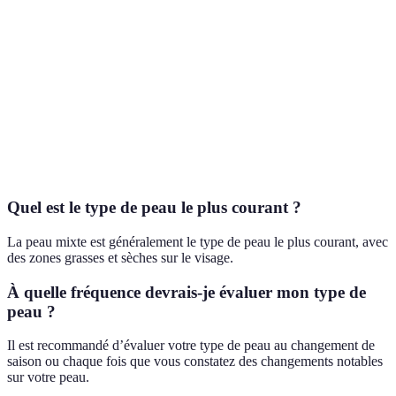
Texture
parfois
Rugueuse
textures
r
irrégulier
Pas très
Réactivité
Peu réactive
Variable
T
réactive
Correctes
Acné
Aucunes
Imperfections
avec des
fréquente
fréquentes
f
variations
Quel est le type de peau le plus courant ?
La peau mixte est généralement le type de peau le plus courant, avec
des zones grasses et sèches sur le visage.
À quelle fréquence devrais-je évaluer mon type de
peau ?
Il est recommandé d’évaluer votre type de peau au changement de
saison ou chaque fois que vous constatez des changements notables
sur votre peau.