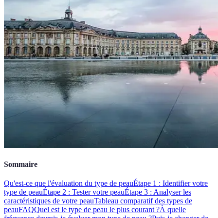
Sommaire
Qu'est-ce que l'évaluation du type de peau
Étape 1 : Identifier votre
type de peau
Étape 2 : Tester votre peau
Étape 3 : Analyser les
caractéristiques de votre peau
Tableau comparatif des types de
peau
FAQ
Quel est le type de peau le plus courant ?
À quelle