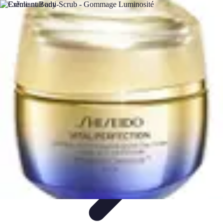
Teint Parfait
Saisons
Soin du Teint
Routine de soin
Produits de Beauté
Astuces et
Conseils
Teint Parfait