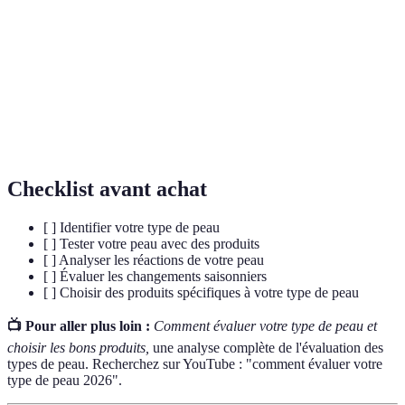
Le processus d'absorption de l'eau par la peau
Hydratation
pour maintenir sa souplesse et son apparence
saine.
Tout problème cutané comme les boutons, les
Imperfections
points noirs, ou les rougeurs qui affectent
l'apparence.
Checklist avant achat
[ ] Identifier votre type de peau
[ ] Tester votre peau avec des produits
[ ] Analyser les réactions de votre peau
[ ] Évaluer les changements saisonniers
[ ] Choisir des produits spécifiques à votre type de peau
📺 Pour aller plus loin :
Comment évaluer votre type de peau et
choisir les bons produits,
une analyse complète de l'évaluation des
types de peau. Recherchez sur YouTube : "comment évaluer votre
type de peau 2026".