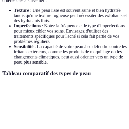
critères clés à surveiller :
Texture
: Une peau lisse est souvent saine et bien hydratée
tandis qu'une texture rugueuse peut nécessiter des exfoliants et
des hydratants forts.
Imperfections
: Notez la fréquence et le type d'imperfections
pour mieux cibler vos soins. Envisagez d'utiliser des
traitements spécifiques pour l'acné si cela fait partie de vos
problèmes réguliers.
Sensibilité
: La capacité de votre peau à se défendre contre les
irritants extérieurs, comme les produits de maquillage ou les
changements climatiques, peut aussi orienter vers un type de
peau plus sensible.
Tableau comparatif des types de peau
Critère
Peau Grasse
Peau Sèche
Peau Mixte
Élevée dans
Brillance
Faible
Variable
V
la zone T
Épais,
Mélange de
F