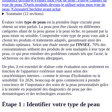
fréquence devrais-je évaluer mon type de peau ?
Puis-je changer de
type de peau ?
Quels produits devrais-je utiliser selon mon type de
peau ?
Glossaire
Checklist avant achat
Sommaire
(
12
sections
)
Évaluer votre
type de peau
est la première étape cruciale pour
obtenir un teint parfait. La peau peut être classée en différentes
catégories allant de la peau grasse à la peau sèche, en passant par la
peau mixte ou sensible. Comprendre votre type de peau vous aide à
choisir les produits et traitements adaptés, garantissant ainsi des
résultats optimaux. Selon une étude menée par
l'INSEE
, 70% des
consommateurs utilisent des produits de soin inadaptés à leur type de
peau, ce qui peut entraîner des problèmes cutanés tels que l'acné, la
sécheresse ou des réactions allergiques.
De plus, il est essentiel de réaliser cette évaluation non seulement en
fonction de l'apparence extérieure mais aussi selon des
caractéristiques internes—comme le niveau d'hydratation ou la
sensibilité. En 2026, beaucoup de gens commencent à prendre
conscience de l’importance des soins de la peau personnalisés grâce
à la montée en popularité des diagnostics de peau par des
dermatologues et des technologies avancées.
Étape 1 : Identifier votre type de peau