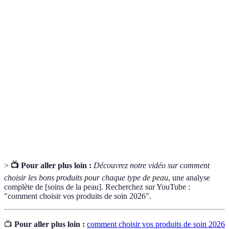
Terme
Définition
Processus visant à maintenir l'eau dans la
Hydratation
peau.
Action de retirer les cellules mortes de la
Exfoliation
peau pour favoriser le renouvellement
cellulaire.
Produit conçu pour minimiser le risque de
Hypoallergénique
réactions allergiques.
>
📺 Pour aller plus loin :
Découvrez notre vidéo sur comment
choisir les bons produits pour chaque type de peau
, une analyse
complète de [soins de la peau]. Recherchez sur YouTube :
"comment choisir vos produits de soin 2026".
📺
Pour aller plus loin :
comment choisir vos produits de soin 2026