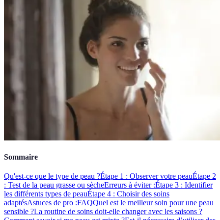
Sommaire
Qu'est-ce que le type de peau ?
Étape 1 : Observer votre peau
Étape 2
: Test de la peau grasse ou sèche
Erreurs à éviter :
Étape 3 : Identifier
les différents types de peau
Étape 4 : Choisir des soins
adaptés
Astuces de pro :
FAQ
Quel est le meilleur soin pour une peau
sensible ?
La routine de soins doit-elle changer avec les saisons ?