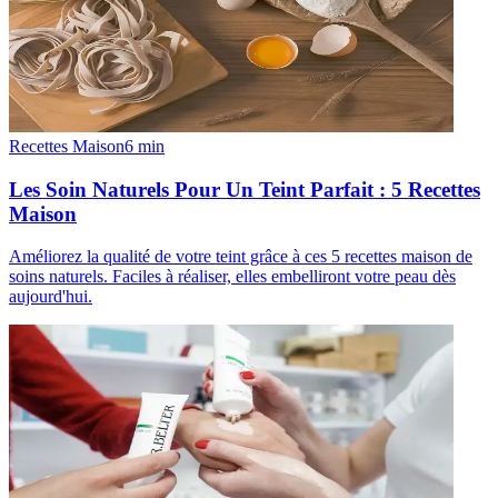
Recettes Maison
6
min
Les Soin Naturels Pour Un Teint Parfait : 5 Recettes
Maison
Améliorez la qualité de votre teint grâce à ces 5 recettes maison de
soins naturels. Faciles à réaliser, elles embelliront votre peau dès
aujourd'hui.