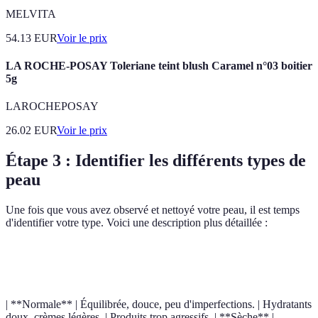
MELVITA
54.13
EUR
Voir le prix
LA ROCHE-POSAY Toleriane teint blush Caramel n°03 boitier
5g
LAROCHEPOSAY
26.02
EUR
Voir le prix
Étape 3 : Identifier les différents types de
peau
Une fois que vous avez observé et nettoyé votre peau, il est temps
d'identifier votre type. Voici une description plus détaillée :
Type de Peau
Caractéristiques
Soins Recommandés
À É
| **Normale** | Équilibrée, douce, peu d'imperfections. | Hydratants
doux, crèmes légères. | Produits trop agressifs. | **Sèche** |