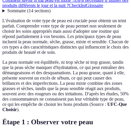
Comment savoir si ma peau est mixte ?
Est-il nécessaire d’utiliser des
produits différents le jour et la nuit ?
Checklist
Glossaire
Sommaire
(
14
sections
)
L'évaluation de votre type de peau est cruciale pour obtenir un teint
parfait. Comprendre votre type de peau permet non seulement de
choisir les soins appropriés mais aussi d'adopter une routine qui
répond parfaitement à vos besoins. Les principaux types de peau
incluent la peau normale, sèche, grasse, mixte et sensible. Chacun de
ces types a des caractéristiques distinctes qui influencent le choix des
produits de beauté et de soin.
La peau normale est équilibrée, ni trop sèche ni trop grasse, tandis
que la peau sèche manquer d'hydratation, ce qui peut entraîner des
démangeaisons et des desquamations. La peau grasse, quant à elle,
présente souvent un excès de sébum, ce qui peut causer des
brillances et des imperfections. La peau mixte combine des zones
grasses et sèches, tandis que la peau sensible réagit aux produits,
souvent avec des rougeurs ou des irritations. D'après les études, 50%
des consommateurs ne connaissent pas leur véritable type de peau,
ce qui les empêche de choisir les bons produits (Source :
UFC-Que
Choisir
).
Étape 1 : Observer votre peau