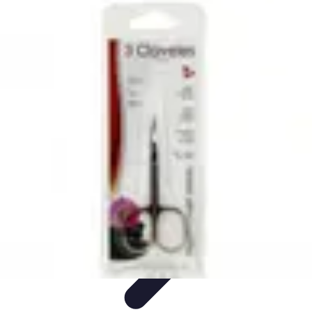
Teint Parfait
Saisons
Soin du Teint
Routine de soin
Produits de Beauté
Astuces et
Conseils
Teint Parfait