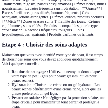
Tiraillements, rugosité, parfois desquamations.| Crèmes riches, huiles
nourrissantes. | Lavages fréquents sans hydratation. | **Grasse** |
Excessif brillance, pores dilatés, boutons fréquents. | Gels
nettoyants, lotions astringentes. | Crèmes lourdes, produits occlusifs.
| **Mixte** | Zones grasses sur la T, fragilité des joues. | Crèmes
équilibrantes, soins ciblés. | Produits incompatibles pour le type. |
**Sensible** | Réactions fréquentes, rougeurs. | Soins
hypoallergéniques, apaisants. | Produits parfumés ou irritants. |
Étape 4 : Choisir des soins adaptés
Maintenant que vous avez identifié votre type de peau, il est temps
de choisir des soins que vous devez appliquer quotidiennement.
Voici quelques conseils :
Routine de nettoyage
: Utilisez un nettoyant doux adapté à
votre type de peau (gels pour peaux grasses, huiles pour
peaux sèches).
Hydratation
: Choisir une crème ou un gel hydratant. Les
peaux sèches bénéficieront d'une crème riche, alors que les
grasse préféreront un gel léger.
Protection solaire
: Ne négligez pas la protection solaire, une
étape cruciale pour maintenir un teint parfait et protéger la
peau.