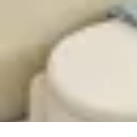
Teint Parfait
Saisons
Soin du Teint
Routine de soin
Produits de Beauté
Astuces et Co
Teint Parfait