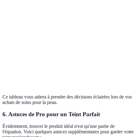
nourrissante
Céramides
l'hydrata
Contrôle
Grasse
Gel matifiant
Acide salicylique
sébum
Soins
Crème
Extraits de
Mixte
spécifiqu
équilibrante
plantes
par zone
Réductio
Camomille,
Sensible
Soin apaisant
des
Allantoïne
irritation
Ce tableau vous aidera à prendre des décisions éclairées lors de vos
achats de soins pour la peau.
6. Astuces de Pro pour un Teint Parfait
Évidemment, trouver le produit idéal n'est qu'une partie de
l'équation. Voici quelques astuces supplémentaires pour garder votre