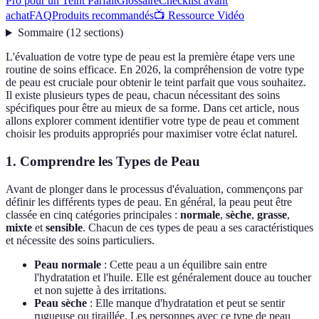
Pro pour un Teint Parfait
Glossaire
Checklist avant
achat
FAQ
Produits recommandés
📺 Ressource Vidéo
Sommaire
(
12
sections
)
L'évaluation de votre type de peau est la première étape vers une
routine de soins efficace. En 2026, la compréhension de votre type
de peau est cruciale pour obtenir le teint parfait que vous souhaitez.
Il existe plusieurs types de peau, chacun nécessitant des soins
spécifiques pour être au mieux de sa forme. Dans cet article, nous
allons explorer comment identifier votre type de peau et comment
choisir les produits appropriés pour maximiser votre éclat naturel.
1. Comprendre les Types de Peau
Avant de plonger dans le processus d'évaluation, commençons par
définir les différents types de peau. En général, la peau peut être
classée en cinq catégories principales :
normale
,
sèche
,
grasse
,
mixte
et
sensible
. Chacun de ces types de peau a ses caractéristiques
et nécessite des soins particuliers.
Peau normale
: Cette peau a un équilibre sain entre
l'hydratation et l'huile. Elle est généralement douce au toucher
et non sujette à des irritations.
Peau sèche
: Elle manque d'hydratation et peut se sentir
rugueuse ou tiraillée. Les personnes avec ce type de peau