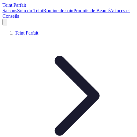
Teint Parfait
Saisons
Soin du Teint
Routine de soin
Produits de Beauté
Astuces et
Conseils
Teint Parfait