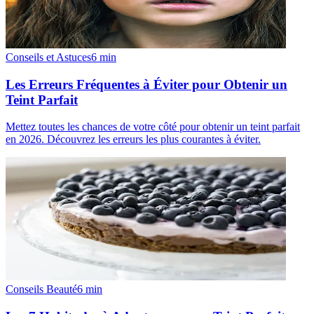
Conseils et Astuces
6
min
Les Erreurs Fréquentes à Éviter pour Obtenir un
Teint Parfait
Mettez toutes les chances de votre côté pour obtenir un teint parfait
en 2026. Découvrez les erreurs les plus courantes à éviter.
Conseils Beauté
6
min