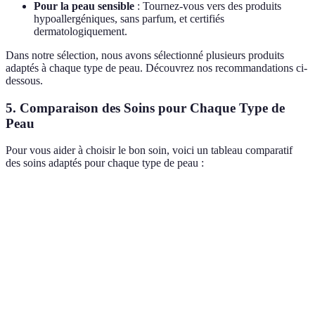
Pour la peau sensible
: Tournez-vous vers des produits
hypoallergéniques, sans parfum, et certifiés
dermatologiquement.
Dans notre sélection, nous avons sélectionné plusieurs produits
adaptés à chaque type de peau. Découvrez nos recommandations ci-
dessous.
5. Comparaison des Soins pour Chaque Type de
Peau
Pour vous aider à choisir le bon soin, voici un tableau comparatif
des soins adaptés pour chaque type de peau :
Type de Peau
Type de Produit
Ingrédients Clés
Avantag
Acide
Crème
Équilibre
Normale
hyaluronique,
hydratante
hydratat
Aloe Vera
Restaura
Huile
Huile d'argan,
Sèche
de