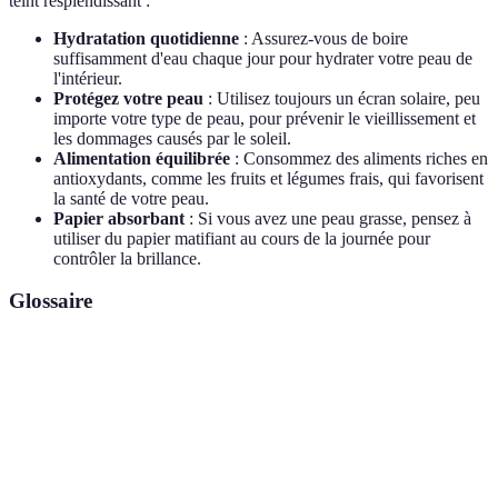
teint resplendissant :
Hydratation quotidienne
: Assurez-vous de boire
suffisamment d'eau chaque jour pour hydrater votre peau de
l'intérieur.
Protégez votre peau
: Utilisez toujours un écran solaire, peu
importe votre type de peau, pour prévenir le vieillissement et
les dommages causés par le soleil.
Alimentation équilibrée
: Consommez des aliments riches en
antioxydants, comme les fruits et légumes frais, qui favorisent
la santé de votre peau.
Papier absorbant
: Si vous avez une peau grasse, pensez à
utiliser du papier matifiant au cours de la journée pour
contrôler la brillance.
Glossaire
Terme
Définition
Acide
Un composant essentiel de la peau qui aide à
hyaluronique
maintenir l'hydratation.
Non
Se dit d'un produit qui ne provoque pas