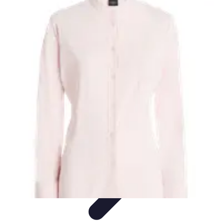
Teint Parfait
Saisons
Soin du Teint
Routine de soin
Produits de Beauté
Astuces et
Conseils
Teint Parfait