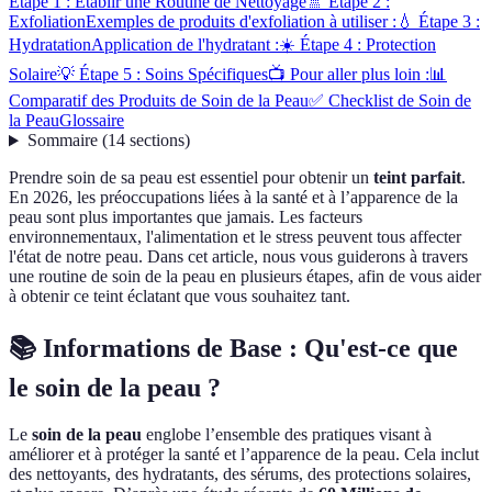
Étape 1 : Établir une Routine de Nettoyage
🚿 Étape 2 :
Exfoliation
Exemples de produits d'exfoliation à utiliser :
💧 Étape 3 :
Hydratation
Application de l'hydratant :
☀️ Étape 4 : Protection
Solaire
💡 Étape 5 : Soins Spécifiques
📺 Pour aller plus loin :
📊
Comparatif des Produits de Soin de la Peau
✅ Checklist de Soin de
la Peau
Glossaire
Sommaire
(
14
sections
)
Prendre soin de sa peau est essentiel pour obtenir un
teint parfait
.
En 2026, les préoccupations liées à la santé et à l’apparence de la
peau sont plus importantes que jamais. Les facteurs
environnementaux, l'alimentation et le stress peuvent tous affecter
l'état de notre peau. Dans cet article, nous vous guiderons à travers
une routine de soin de la peau en plusieurs étapes, afin de vous aider
à obtenir ce teint éclatant que vous souhaitez tant.
📚 Informations de Base : Qu'est-ce que
le soin de la peau ?
Le
soin de la peau
englobe l’ensemble des pratiques visant à
améliorer et à protéger la santé et l’apparence de la peau. Cela inclut
des nettoyants, des hydratants, des sérums, des protections solaires,