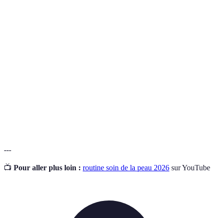
Terme
Définition
Processus d'élimination des cellules mortes de la
Exfoliation
peau.
Acide
Molécule capable de retenir l'eau et d'hydrater
Hyaluronique
la peau.
Terme indiquant le niveau de protection solaire
SPF
d'un produit.
---
📺
Pour aller plus loin :
routine soin de la peau 2026
sur YouTube