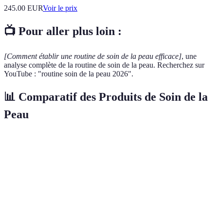
245.00
EUR
Voir le prix
📺 Pour aller plus loin :
[Comment établir une routine de soin de la peau efficace]
, une
analyse complète de la routine de soin de la peau. Recherchez sur
YouTube : "routine soin de la peau 2026".
📊 Comparatif des Produits de Soin de la
Peau
Type de Produit
Avantages
Inconvénients
Verdict
Peut être
Nettoyants
Élimine
irritant pour
Indispensa
(crèmes)
impuretés
les peaux
sensibles