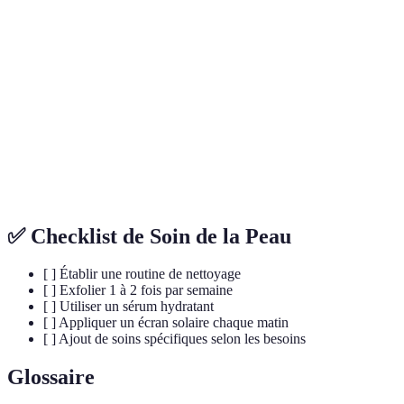
Favorise le
Exfoliants
Peut assécher
À utiliser
renouvellement
(naturels)
si mal utilisés
modératio
cellulaire
Hydratants
Maintient
Peut être
Très impo
(sérums)
l'hydratation
coûteux
Doit être
Protection
Protège des
réappliqué
Incontour
solaire
UV
régulièrement
✅ Checklist de Soin de la Peau
[ ] Établir une routine de nettoyage
[ ] Exfolier 1 à 2 fois par semaine
[ ] Utiliser un sérum hydratant
[ ] Appliquer un écran solaire chaque matin
[ ] Ajout de soins spécifiques selon les besoins
Glossaire