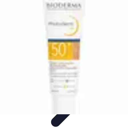
Teint Parfait
Saisons
Soin du Teint
Routine de soin
Produits de Beauté
Astuces et
Conseils
Teint Parfait