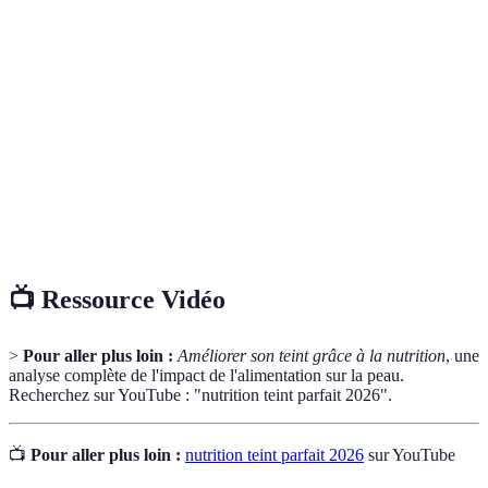
Composés qui protègent les cellules des
Antioxydants
dommages causés par les radicaux libres.
Acides gras essentiels, souvent trouvés dans les
Oméga-3
poissons, bénéfiques pour la santé cutanée.
Science qui étudie les interactions entre les
Nutrition
aliments et la santé, en mettant l'accent sur les
nutriments.
📺 Ressource Vidéo
>
Pour aller plus loin :
Améliorer son teint grâce à la nutrition
, une
analyse complète de l'impact de l'alimentation sur la peau.
Recherchez sur YouTube : "nutrition teint parfait 2026".
📺
Pour aller plus loin :
nutrition teint parfait 2026
sur YouTube