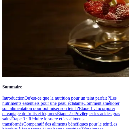
Sommaire
Introduction
Qu'est-ce que la nutrition pour un teint parfait ?
Les
nutriments essentiels pour une peau éclatante
Comment améliorer
son alimentation pour optimiser son teint ?
Étape 1 : Incorporer
davantage de fruits et légumes
Étape 2 : Privilégier les acides gras
sains
Étape 3 : Réduire le sucre et les aliments
transformés
Comparatif des aliments bénéfiques pour le teint
Les