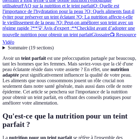
bienfaits à long terme d'une bonne nutrition
Témoignage
utilisateur
FAQ sur la nutrition et le teint parfait
Q: Quelle est
l'importance de l'hydratation pour la peau ?
Q: Quels aliments faut-il
éviter pour préserver un teint éclatant ?
Q: La nutrition affecte-t-elle
le vieillissement de la peau ?
Q: Peut-on améliorer son teint avec un
régime rapide ?
**💡 Avis d'expert :**
Checklist avant d’adopter une
nouvelle nutrition pour obtenir un teint parfait
Glossaire
📺 Ressource
Vidéo
Sommaire
(
19
sections
)
Avoir un
teint parfait
est une préoccupation partagée par beaucoup,
tant les hommes que les femmes. Mais saviez-vous que la clé d'une
peau éclatante réside dans votre assiette ? En effet, une
nutrition
adaptée
peut significativement influencer la qualité de votre peau.
Les aliments que nous consommons jouent un rôle crucial non
seulement dans notre santé générale, mais aussi dans celle de notre
épiderme. Cet article se penchera sur l'importance de la nutrition
pour obtenir un teint parfait, en offrant des conseils pratiques pour
améliorer votre alimentation.
Qu'est-ce que la nutrition pour un teint
parfait ?
La
nutrition pour un teint parfait
se réfère à l'ensemble des