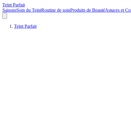
Teint Parfait
Saisons
Soin du Teint
Routine de soin
Produits de Beauté
Astuces et Co
Teint Parfait