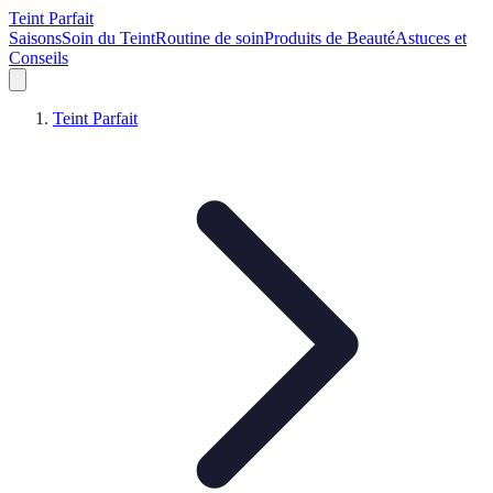
Teint Parfait
Saisons
Soin du Teint
Routine de soin
Produits de Beauté
Astuces et
Conseils
Teint Parfait