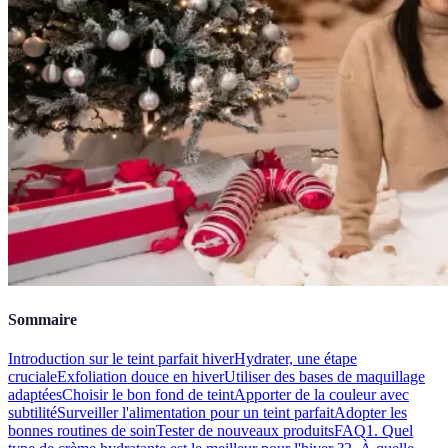
Sommaire
Introduction sur le teint parfait hiver
Hydrater, une étape
cruciale
Exfoliation douce en hiver
Utiliser des bases de maquillage
adaptées
Choisir le bon fond de teint
Apporter de la couleur avec
subtilité
Surveiller l'alimentation pour un teint parfait
Adopter les
bonnes routines de soin
Tester de nouveaux produits
FAQ
1. Quel