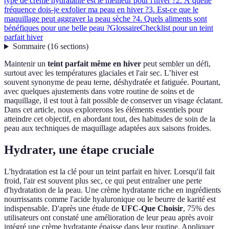
type de crème hydratante est le meilleur pour l'hiver ?
2. À quelle
fréquence dois-je exfolier ma peau en hiver ?
3. Est-ce que le
maquillage peut aggraver la peau sèche ?
4. Quels aliments sont
bénéfiques pour une belle peau ?
Glossaire
Checklist pour un teint
parfait hiver
Sommaire
(
16
sections
)
Maintenir un
teint parfait même en hiver
peut sembler un défi,
surtout avec les températures glaciales et l'air sec. L’hiver est
souvent synonyme de peau terne, déshydratée et fatiguée. Pourtant,
avec quelques ajustements dans votre routine de soins et de
maquillage, il est tout à fait possible de conserver un visage éclatant.
Dans cet article, nous explorerons les éléments essentiels pour
atteindre cet objectif, en abordant tout, des habitudes de soin de la
peau aux techniques de maquillage adaptées aux saisons froides.
Hydrater, une étape cruciale
L'hydratation est la clé pour un teint parfait en hiver. Lorsqu'il fait
froid, l'air est souvent plus sec, ce qui peut entraîner une perte
d'hydratation de la peau. Une crème hydratante riche en ingrédients
nourrissants comme l'acide hyaluronique ou le beurre de karité est
indispensable. D'après une étude de
UFC-Que Choisir
, 75% des
utilisateurs ont constaté une amélioration de leur peau après avoir
intégré une crème hydratante épaisse dans leur routine. Appliquer