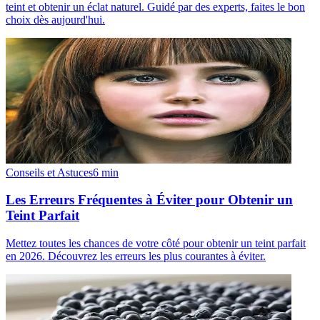
teint et obtenir un éclat naturel. Guidé par des experts, faites le bon
choix dès aujourd'hui.
Conseils et Astuces
6
min
Les Erreurs Fréquentes à Éviter pour Obtenir un
Teint Parfait
Mettez toutes les chances de votre côté pour obtenir un teint parfait
en 2026. Découvrez les erreurs les plus courantes à éviter.