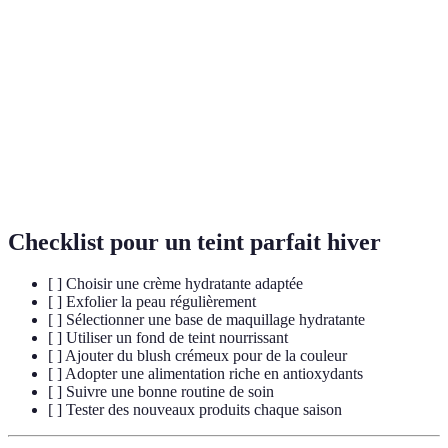
Action de maintenir l'humidité de la peau pour
Hydratation
prévenir la sécheresse.
Processus d'élimination des cellules mortes de la
Exfoliation
peau afin d'améliorer son apparence et sa texture.
Substances qui combattent les radicaux libres et
Antioxydants
protègent la peau des agressions
environnementales.
Checklist pour un teint parfait hiver
[ ] Choisir une crème hydratante adaptée
[ ] Exfolier la peau régulièrement
[ ] Sélectionner une base de maquillage hydratante
[ ] Utiliser un fond de teint nourrissant
[ ] Ajouter du blush crémeux pour de la couleur
[ ] Adopter une alimentation riche en antioxydants
[ ] Suivre une bonne routine de soin
[ ] Tester des nouveaux produits chaque saison