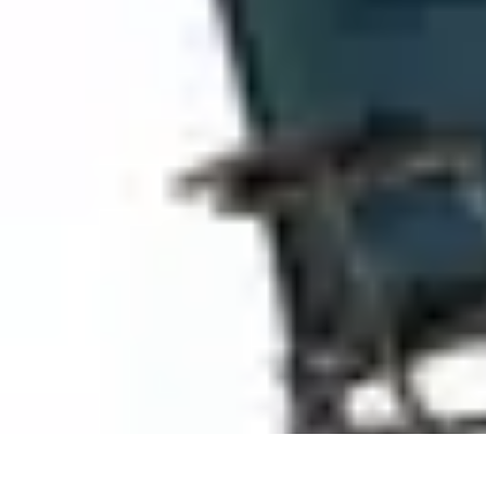
Teint Parfait
Saisons
Soin du Teint
Routine de soin
Produits de Beauté
Astuces et Co
Teint Parfait