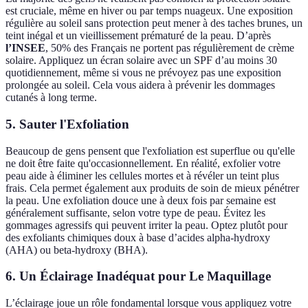
est cruciale, même en hiver ou par temps nuageux. Une exposition
régulière au soleil sans protection peut mener à des taches brunes, un
teint inégal et un vieillissement prématuré de la peau. D’après
l’INSEE
, 50% des Français ne portent pas régulièrement de crème
solaire. Appliquez un écran solaire avec un SPF d’au moins 30
quotidiennement, même si vous ne prévoyez pas une exposition
prolongée au soleil. Cela vous aidera à prévenir les dommages
cutanés à long terme.
5. Sauter l'Exfoliation
Beaucoup de gens pensent que l'exfoliation est superflue ou qu'elle
ne doit être faite qu'occasionnellement. En réalité, exfolier votre
peau aide à éliminer les cellules mortes et à révéler un teint plus
frais. Cela permet également aux produits de soin de mieux pénétrer
la peau. Une exfoliation douce une à deux fois par semaine est
généralement suffisante, selon votre type de peau. Évitez les
gommages agressifs qui peuvent irriter la peau. Optez plutôt pour
des exfoliants chimiques doux à base d’acides alpha-hydroxy
(AHA) ou beta-hydroxy (BHA).
6. Un Éclairage Inadéquat pour Le Maquillage
L’éclairage joue un rôle fondamental lorsque vous appliquez votre