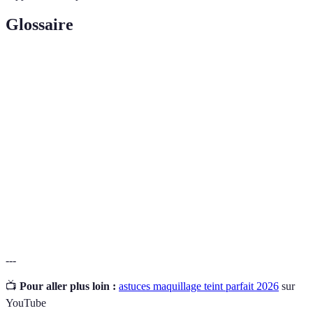
Glossaire
Terme
Définition
Acides alpha-hydroxylés, substances utilisées dans
AHA
l'exfoliation chimique.
Facteur de protection solaire, indique la protection
SPF
d'un produit solaire contre les UV.
Produit utilisé pour masquer les imperfections sur le
Correcteur
visage.
---
📺
Pour aller plus loin :
astuces maquillage teint parfait 2026
sur
YouTube