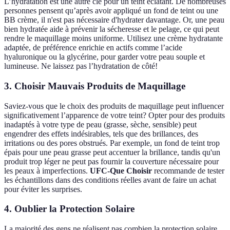
L’hydratation est une autre clé pour un teint éclatant. De nombreuses
personnes pensent qu’après avoir appliqué un fond de teint ou une
BB crème, il n'est pas nécessaire d'hydrater davantage. Or, une peau
bien hydratée aide à prévenir la sécheresse et le pelage, ce qui peut
rendre le maquillage moins uniforme. Utilisez une crème hydratante
adaptée, de préférence enrichie en actifs comme l’acide
hyaluronique ou la glycérine, pour garder votre peau souple et
lumineuse. Ne laissez pas l’hydratation de côté!
3. Choisir Mauvais Produits de Maquillage
Saviez-vous que le choix des produits de maquillage peut influencer
significativement l’apparence de votre teint? Opter pour des produits
inadaptés à votre type de peau (grasse, sèche, sensible) peut
engendrer des effets indésirables, tels que des brillances, des
irritations ou des pores obstrués. Par exemple, un fond de teint trop
épais pour une peau grasse peut accentuer la brillance, tandis qu'un
produit trop léger ne peut pas fournir la couverture nécessaire pour
les peaux à imperfections.
UFC-Que Choisir
recommande de tester
les échantillons dans des conditions réelles avant de faire un achat
pour éviter les surprises.
4. Oublier la Protection Solaire
La majorité des gens ne réalisent pas combien la protection solaire