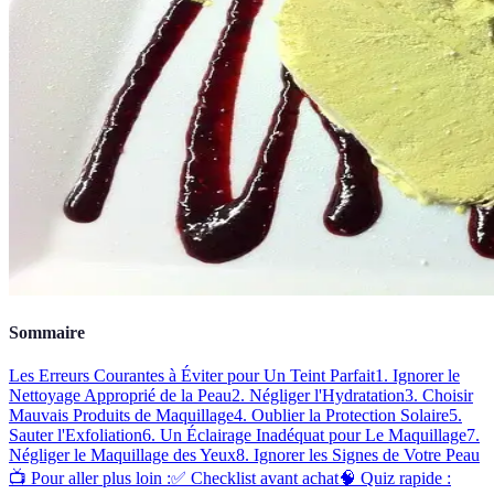
Sommaire
Les Erreurs Courantes à Éviter pour Un Teint Parfait
1. Ignorer le
Nettoyage Approprié de la Peau
2. Négliger l'Hydratation
3. Choisir
Mauvais Produits de Maquillage
4. Oublier la Protection Solaire
5.
Sauter l'Exfoliation
6. Un Éclairage Inadéquat pour Le Maquillage
7.
Négliger le Maquillage des Yeux
8. Ignorer les Signes de Votre Peau
📺 Pour aller plus loin :
✅ Checklist avant achat
🧠 Quiz rapide :