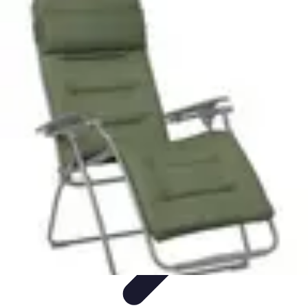
Teint Parfait
Saisons
Soin du Teint
Routine de soin
Produits de Beauté
Astuces et
Conseils
Teint Parfait