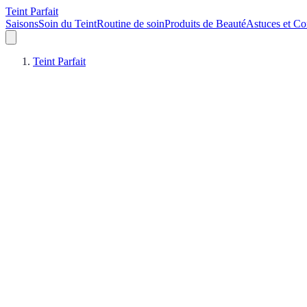
Teint Parfait
Saisons
Soin du Teint
Routine de soin
Produits de Beauté
Astuces et Co
Teint Parfait