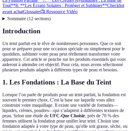
La Finition Parfaite**
7. **Les Crèmes Hydratantes : La Base de
Tout**
8. **Les Écrans Solaires : Protéger et Sublimer**
Checklist
avant achat
Glossaire
📺 Ressource Vidéo
Sommaire
(
12
sections
)
Introduction
Un teint parfait est le rêve de nombreuses personnes. Que ce soit
pour se préparer pour une occasion spéciale ou simplement pour le
quotidien, sublimer votre peau peut réellement transformer votre
apparence. Cet article se penche sur les produits essentiels qui vous
aideront à atteindre cet objectif. Pour cela, nous avons sélectionné
plusieurs produits adaptés à différents types de peau et besoins.
1.
Les Fondations : La Base du Teint
Lorsque l’on parle de produits pour un teint parfait, la fondation est
souvent le premier choix. C'est la base sur laquelle vous allez
construire votre maquillage. Il existe une variété de formules—
liquides, crèmes, poudres—qui s’adaptent à différentes textures de
peau. Selon une étude de
UFC-Que Choisir
, près de 70 % des
femmes utilisent la fondation pour unifier leur teint. Choisir une
fondation adaptée à votre type de peau, qu'elle soit grasse, sèche, ou