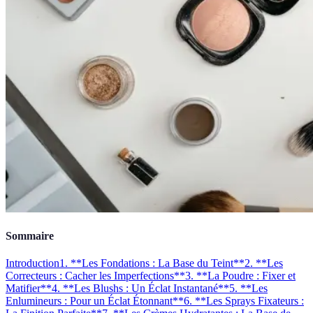
Sommaire
Introduction
1. **Les Fondations : La Base du Teint**
2. **Les
Correcteurs : Cacher les Imperfections**
3. **La Poudre : Fixer et
Matifier**
4. **Les Blushs : Un Éclat Instantané**
5. **Les
Enlumineurs : Pour un Éclat Étonnant**
6. **Les Sprays Fixateurs :