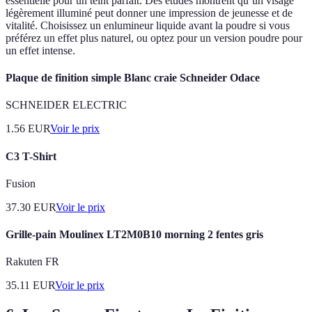
essentielle pour un teint parfait. Des études montrent qu’un visage
légèrement illuminé peut donner une impression de jeunesse et de
vitalité. Choisissez un enlumineur liquide avant la poudre si vous
préférez un effet plus naturel, ou optez pour un version poudre pour
un effet intense.
Plaque de finition simple Blanc craie Schneider Odace
SCHNEIDER ELECTRIC
1.56
EUR
Voir le prix
C3 T-Shirt
Fusion
37.30
EUR
Voir le prix
Grille-pain Moulinex LT2M0B10 morning 2 fentes gris
Rakuten FR
35.11
EUR
Voir le prix