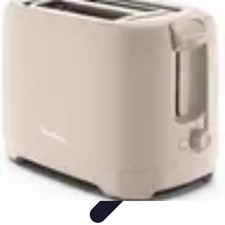
Teint Parfait
Saisons
Soin du Teint
Routine de soin
Produits de Beauté
Astuces et
Conseils
Teint Parfait