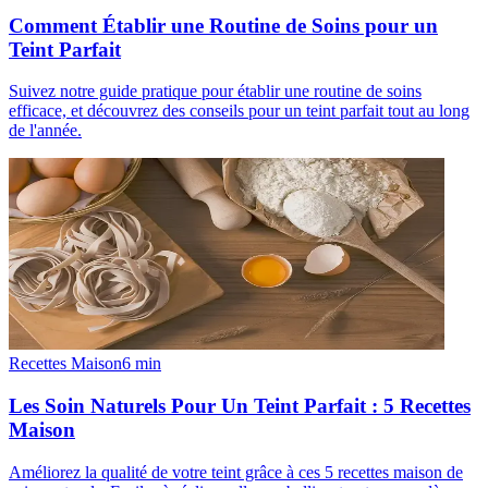
Comment Établir une Routine de Soins pour un
Teint Parfait
Suivez notre guide pratique pour établir une routine de soins
efficace, et découvrez des conseils pour un teint parfait tout au long
de l'année.
Recettes Maison
6
min
Les Soin Naturels Pour Un Teint Parfait : 5 Recettes
Maison
Améliorez la qualité de votre teint grâce à ces 5 recettes maison de