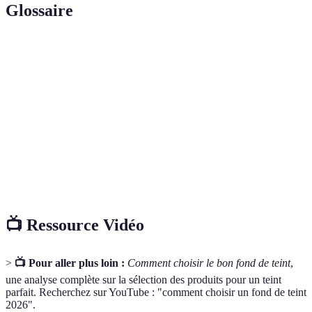
Glossaire
Terme
Définition
Fondation
Produit cosmétique servant à uniformiser le teint.
Produit permettant de camoufler les imperfections
Correcteur
cutanées.
Produit qui réfléchit la lumière pour apporter de
Enlumineur
l’éclat au visage.
📺 Ressource Vidéo
>
📺 Pour aller plus loin :
Comment choisir le bon fond de teint
,
une analyse complète sur la sélection des produits pour un teint
parfait. Recherchez sur YouTube : "comment choisir un fond de teint
2026".