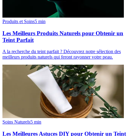
Produits et Soins
5
min
Les Meilleurs Produits Naturels pour Obtenir un
Teint Parfait
A la recherche du teint parfait ? Découvrez notre sélection des
meilleurs produits naturels qui feront rayonner votre peau.
Soins Naturels
5
min
Les Meilleures Astuces DIY pour Obtenir un Teint