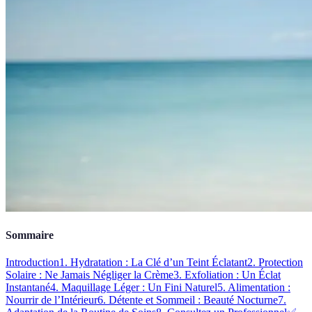
Sommaire
Introduction
1. Hydratation : La Clé d’un Teint Éclatant
2. Protection
Solaire : Ne Jamais Négliger la Crème
3. Exfoliation : Un Éclat
Instantané
4. Maquillage Léger : Un Fini Naturel
5. Alimentation :
Nourrir de l’Intérieur
6. Détente et Sommeil : Beauté Nocturne
7.