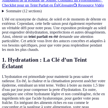
Adaptation de la Routine de Soins
8. Consultez un Professionnel
✅
Checklist pour un Teint Parfait en Été
Glossaire
📺 Ressource Vidéo
Sommaire
(
12
sections
)
L'été est synonyme de chaleur, de soleil et de moments de détente en
extérieur. Cependant, cette belle saison peut également représenter
un véritable défi pour notre peau. Une exposition prolongée au soleil
peut engendrer déshydratation, imperfections et autres désagréments.
Ainsi, obtenir un
teint parfait en été
demande une attention
particulière. Cet article vous livre des astuces concrètes et adaptées à
vos besoins spécifiques, pour que votre peau resplendisse pendant
les mois les plus chauds.
1. Hydratation : La Clé d’un Teint
Éclatant
L'hydratation est primordiale pour maintenir la peau saine et
radieuse. En été, la chaleur et la climatisation peuvent assécher votre
épiderme, entraînant un teint terne. Veillez à boire au moins 1,5 litre
d'eau par jour pour compenser la perte d'hydratation. En outre,
appliquez une crème hydratante légère et non comédogène, riche en
ingrédients tels que l'acide hyaluronique, pour garder votre peau
fraîche. En intégrant des aliments riches en eau comme le
concombre et la pastèque à votre alimentation, votre peau