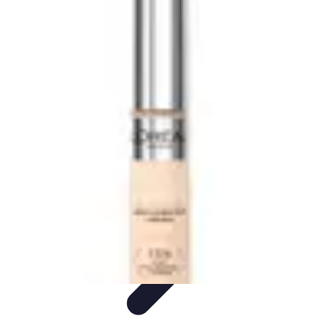
Teint Parfait
Saisons
Soin du Teint
Routine de soin
Produits de Beauté
Astuces et
Conseils
Teint Parfait