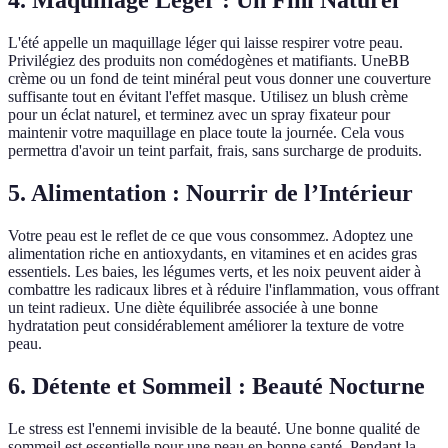
4. Maquillage Léger : Un Fini Naturel
L'été appelle un maquillage léger qui laisse respirer votre peau.
Privilégiez des produits non comédogènes et matifiants. UneBB
crème ou un fond de teint minéral peut vous donner une couverture
suffisante tout en évitant l'effet masque. Utilisez un blush crème
pour un éclat naturel, et terminez avec un spray fixateur pour
maintenir votre maquillage en place toute la journée. Cela vous
permettra d'avoir un teint parfait, frais, sans surcharge de produits.
5. Alimentation : Nourrir de l’Intérieur
Votre peau est le reflet de ce que vous consommez. Adoptez une
alimentation riche en antioxydants, en vitamines et en acides gras
essentiels. Les baies, les légumes verts, et les noix peuvent aider à
combattre les radicaux libres et à réduire l'inflammation, vous offrant
un teint radieux. Une diète équilibrée associée à une bonne
hydratation peut considérablement améliorer la texture de votre
peau.
6. Détente et Sommeil : Beauté Nocturne
Le stress est l'ennemi invisible de la beauté. Une bonne qualité de
sommeil est essentielle pour une peau en bonne santé. Pendant la