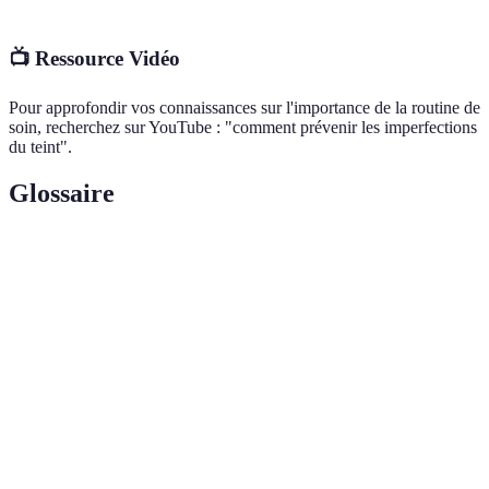
📺 Ressource Vidéo
Pour approfondir vos connaissances sur l'importance de la routine de
soin, recherchez sur YouTube : "comment prévenir les imperfections
du teint".
Glossaire
Terme
Définition
Acide
Un acide bêta-hydroxylé utilisé pour traiter les
Salicylique
imperfections cutanées.
Une forme de vitamine A connue pour ses propriétés
Rétinol
anti-âge et anti-acné.
Un produit concentré permettant d'apporter des
Sérum
actifs spécifiques à la peau.