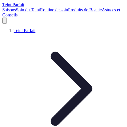
Teint Parfait
Saisons
Soin du Teint
Routine de soin
Produits de Beauté
Astuces et
Conseils
Teint Parfait