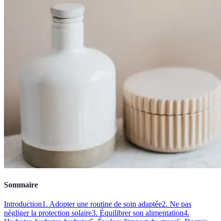
Sommaire
Introduction
1. Adopter une routine de soin adaptée
2. Ne pas
négliger la protection solaire
3. Équilibrer son alimentation
4.