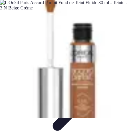
Teint Parfait
Saisons
Soin du Teint
Routine de soin
Produits de Beauté
Astuces et
Conseils
Teint Parfait