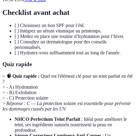
Checklist avant achat
[ ] Choisissez un bon SPF pour l’été.
[ ] Intégrez un sérum vitamique au printemps.
[ ] Mettez en place une routine d’hydratation pour l’hiver.
[ ] Consultez un dermatologue pour des conseils
personnalisés.
[ ] Hydratez-vous suffisamment tout au long de l'année.
Quiz rapide
>
🧠 Quiz rapide :
Quel est l'élément clé pour un teint parfait en été
?
> - A) Hydratation
> - B) Exfoliation
> - C) Protection solaire
>
Réponse : C — La protection solaire est essentielle pour prévenir
les dommages causés par les UV.
NHCO Perfectium Teint Parfait
: Idéal pour améliorer le
teint, ses ingrédients naturels nourrissent la peau en
profondeur.
Sérum Correcteur Lumineux Anti-Cernes
: Un