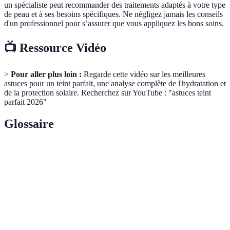
un spécialiste peut recommander des traitements adaptés à votre type
de peau et à ses besoins spécifiques. Ne négligez jamais les conseils
d'un professionnel pour s’assurer que vous appliquez les bons soins.
📺 Ressource Vidéo
>
Pour aller plus loin :
Regarde cette vidéo sur les meilleures
astuces pour un teint parfait, une analyse complète de l'hydratation et
de la protection solaire. Recherchez sur YouTube : "astuces teint
parfait 2026"
Glossaire
Terme
Définition
Indice de Protection Solaire, mesure de
SPF
l'efficacité d'un écran solaire contre les UVB.
Processus d'élimination des cellules mortes de la
Exfoliation
peau, important pour un teint uniforme.