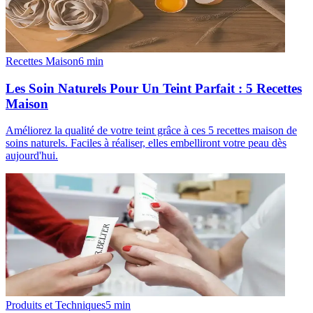
Recettes Maison
6
min
Les Soin Naturels Pour Un Teint Parfait : 5 Recettes
Maison
Améliorez la qualité de votre teint grâce à ces 5 recettes maison de
soins naturels. Faciles à réaliser, elles embelliront votre peau dès
aujourd'hui.
Produits et Techniques
5
min