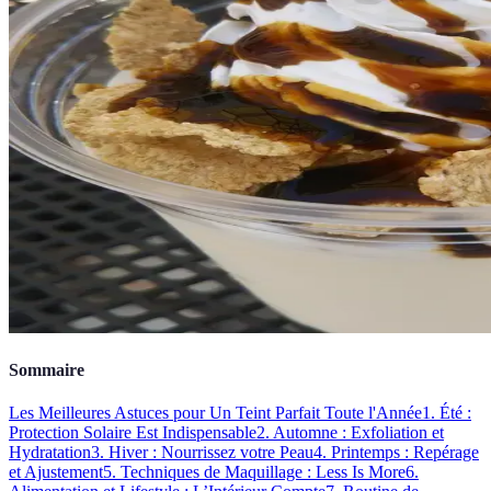
Sommaire
Les Meilleures Astuces pour Un Teint Parfait Toute l'Année
1. Été :
Protection Solaire Est Indispensable
2. Automne : Exfoliation et
Hydratation
3. Hiver : Nourrissez votre Peau
4. Printemps : Repérage
et Ajustement
5. Techniques de Maquillage : Less Is More
6.