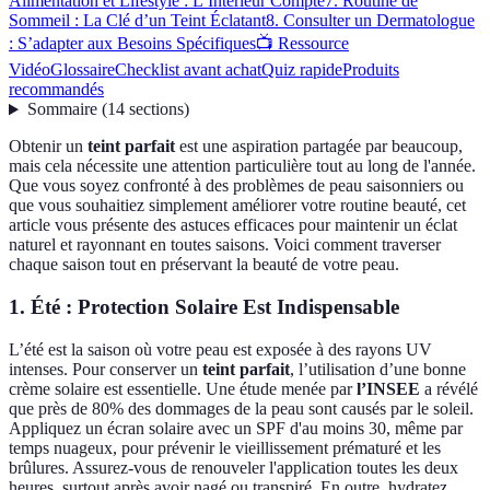
Alimentation et Lifestyle : L’Intérieur Compte
7. Routine de
Sommeil : La Clé d’un Teint Éclatant
8. Consulter un Dermatologue
: S’adapter aux Besoins Spécifiques
📺 Ressource
Vidéo
Glossaire
Checklist avant achat
Quiz rapide
Produits
recommandés
Sommaire
(
14
sections
)
Obtenir un
teint parfait
est une aspiration partagée par beaucoup,
mais cela nécessite une attention particulière tout au long de l'année.
Que vous soyez confronté à des problèmes de peau saisonniers ou
que vous souhaitiez simplement améliorer votre routine beauté, cet
article vous présente des astuces efficaces pour maintenir un éclat
naturel et rayonnant en toutes saisons. Voici comment traverser
chaque saison tout en préservant la beauté de votre peau.
1. Été : Protection Solaire Est Indispensable
L’été est la saison où votre peau est exposée à des rayons UV
intenses. Pour conserver un
teint parfait
, l’utilisation d’une bonne
crème solaire est essentielle. Une étude menée par
l’INSEE
a révélé
que près de 80% des dommages de la peau sont causés par le soleil.
Appliquez un écran solaire avec un SPF d'au moins 30, même par
temps nuageux, pour prévenir le vieillissement prématuré et les
brûlures. Assurez-vous de renouveler l'application toutes les deux
heures, surtout après avoir nagé ou transpiré. En outre, hydratez