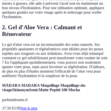
mixtes à grasses, elle aide à prévenir l'acné tout en maintenant un
bon niveau d'hydratation. Pour une utilisation optimale, appliquez
quelques gouttes sur votre visage après le nettoyage pour sceller
l'hydratation.
2. Gel d'Aloe Vera : Calmant et
Rénovateur
Le gel d'aloe vera est un incontournable des soins naturels. Ses
propriétés apaisantes et régénératrices sont idéales pour les peaux
sujettes aux rougeurs ou aux irritations. Avez-vous déjà remarqué
comment ce gel rafraîchissant peut transformer votre routine de soin
? En l'appliquant quotidiennement, vous pouvez non seulement
apaiser votre peau, mais aussi favoriser sa régénération. D'ailleurs,
de plus en plus d'études montrent l'efficacité de l’aloe vera pour
améliorer l'hydratation et la souplesse de la peau.
MÁDARA MADARA Maquillage Maquillage-du-
visageSkinonymSemi-Matte Peptid 100 Mocha
parfumdreams.fr
37.50
EUR
Voir le prix