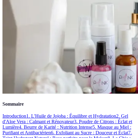
Sommaire
Introduction
1. L'Huile de Jojoba : Équilibre et Hydratation
2. Gel
d'Aloe Vera : Calmant et Rénovateur
3. Poudre de Citrons : Éclat et
Lumière
4. Beurre de Karité : Nutrition Intense
5. Masque au Miel :
Purifiant et Antibactérien
6. Exfoliant au Sucre : Douceur et Éclat
7.