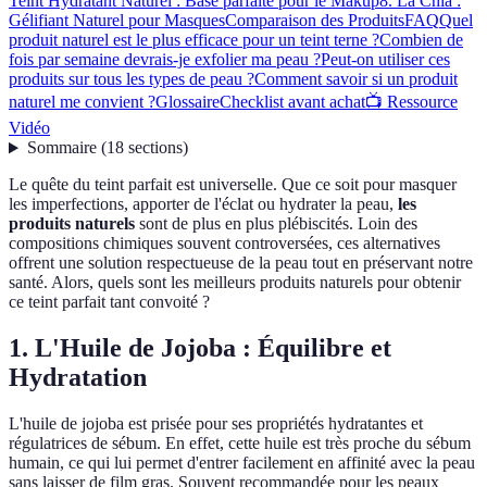
Teint Hydratant Naturel : Base parfaite pour le Makup
8. La Chia :
Gélifiant Naturel pour Masques
Comparaison des Produits
FAQ
Quel
produit naturel est le plus efficace pour un teint terne ?
Combien de
fois par semaine devrais-je exfolier ma peau ?
Peut-on utiliser ces
produits sur tous les types de peau ?
Comment savoir si un produit
naturel me convient ?
Glossaire
Checklist avant achat
📺 Ressource
Vidéo
Sommaire
(
18
sections
)
Le quête du teint parfait est universelle. Que ce soit pour masquer
les imperfections, apporter de l'éclat ou hydrater la peau,
les
produits naturels
sont de plus en plus plébiscités. Loin des
compositions chimiques souvent controversées, ces alternatives
offrent une solution respectueuse de la peau tout en préservant notre
santé. Alors, quels sont les meilleurs produits naturels pour obtenir
ce teint parfait tant convoité ?
1. L'Huile de Jojoba : Équilibre et
Hydratation
L'huile de jojoba est prisée pour ses propriétés hydratantes et
régulatrices de sébum. En effet, cette huile est très proche du sébum
humain, ce qui lui permet d'entrer facilement en affinité avec la peau
sans laisser de film gras. Souvent recommandée pour les peaux