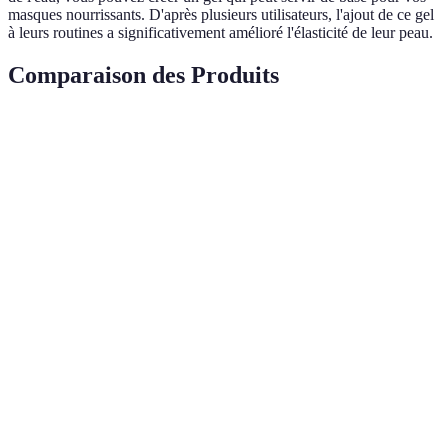
masques nourrissants. D'après plusieurs utilisateurs, l'ajout de ce gel
à leurs routines a significativement amélioré l'élasticité de leur peau.
Comparaison des Produits
Produit
Propriétés
Type de Peau
Application
Huile de
Hydratante,
Mixte à grasse
Quotidienne
Jojoba
régulatrice
Gel
Apaisant,
d'Aloe
Sensible
Quotidienne
régénérateur
Vera
Poudre de
Masque
Éclaircissant
Tout type
Citron
hebdomadaire
Beurre de
Nourrissant,
Sèche
Quotidienne
Karité
anti-âge