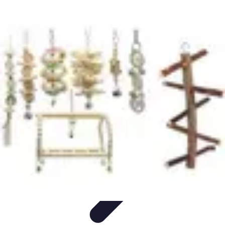
Teint Parfait
Saisons
Soin du Teint
Routine de soin
Produits de Beauté
Astuces et
Conseils
Teint Parfait