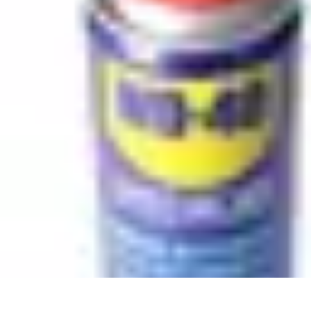
Teint Parfait
Saisons
Soin du Teint
Routine de soin
Produits de Beauté
Astuces et Co
Teint Parfait