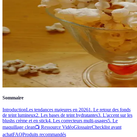
Sommaire
Introduction
Les tendances majeures en 2026
1. Le retour des fonds
de teint lumineux
2. Les bases de teint hydratantes
3. L'accent sur les
blushs crème et en stick
4. Les correcteurs multi-usages
5. Le
maquillage clean
📺 Ressource Vidéo
Glossaire
Checklist avant
achat
FAQ
Produits recommandés