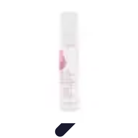
Teint Parfait
Saisons
Soin du Teint
Routine de soin
Produits de Beauté
Astuces et
Conseils
Teint Parfait