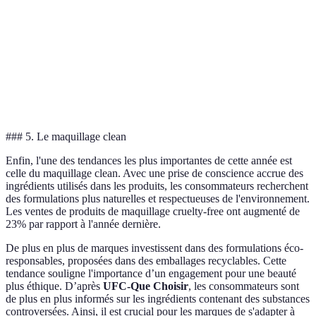
Crème e
Facilité
beauty
pinceau
doigts
sticks à
d’application
blender
privilégi
Crème p
Texture
Épaisse
légère
Crème
le nature
### 5. Le maquillage clean
Enfin, l'une des tendances les plus importantes de cette année est
celle du maquillage clean. Avec une prise de conscience accrue des
ingrédients utilisés dans les produits, les consommateurs recherchent
des formulations plus naturelles et respectueuses de l'environnement.
Les ventes de produits de maquillage cruelty-free ont augmenté de
23% par rapport à l'année dernière.
De plus en plus de marques investissent dans des formulations éco-
responsables, proposées dans des emballages recyclables. Cette
tendance souligne l'importance d’un engagement pour une beauté
plus éthique. D’après
UFC-Que Choisir
, les consommateurs sont
de plus en plus informés sur les ingrédients contenant des substances
controversées. Ainsi, il est crucial pour les marques de s'adapter à