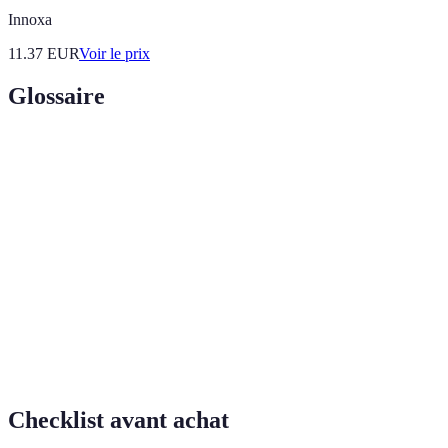
Innoxa
11.37
EUR
Voir le prix
Glossaire
Terme
Définition
Fond
Produit cosmétique permettant d’unifier le teint de la
de teint
peau.
Base de
Produit appliqué avant le fond de teint pour améliorer
teint
l’adhérence et la tenue.
Produit de maquillage appliqué sur les joues pour
Blush
donner de la couleur au visage.
Checklist avant achat