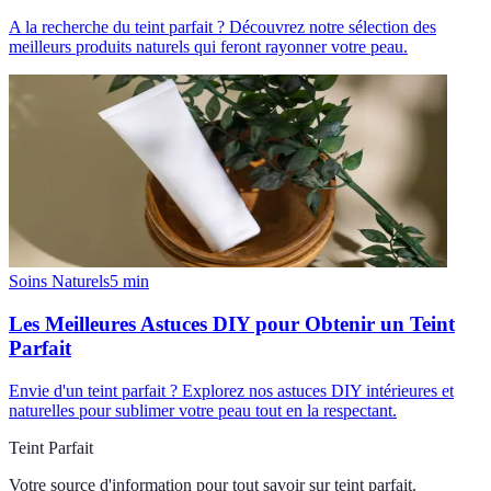
A la recherche du teint parfait ? Découvrez notre sélection des
meilleurs produits naturels qui feront rayonner votre peau.
Soins Naturels
5
min
Les Meilleures Astuces DIY pour Obtenir un Teint
Parfait
Envie d'un teint parfait ? Explorez nos astuces DIY intérieures et
naturelles pour sublimer votre peau tout en la respectant.
Teint Parfait
Votre source d'information pour tout savoir sur
teint parfait
.