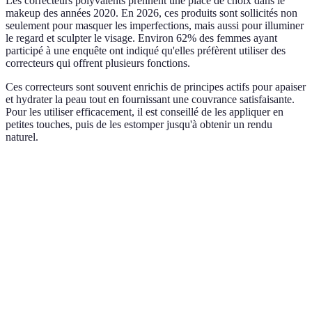
Les correcteurs polyvalents prennent une place de choix dans le
makeup des années 2020. En 2026, ces produits sont sollicités non
seulement pour masquer les imperfections, mais aussi pour illuminer
le regard et sculpter le visage. Environ 62% des femmes ayant
participé à une enquête ont indiqué qu'elles préfèrent utiliser des
correcteurs qui offrent plusieurs fonctions.
Ces correcteurs sont souvent enrichis de principes actifs pour apaiser
et hydrater la peau tout en fournissant une couvrance satisfaisante.
Pour les utiliser efficacement, il est conseillé de les appliquer en
petites touches, puis de les estomper jusqu'à obtenir un rendu
naturel.
Critère
Option A
Option B
Option C
Verdict
Lumine
Fini
Mat
Lumineux
Satiné
est en v
!
Préféré 
Longue
Effet
Tenue
Durable
l'hydrata
durée
naturel
!