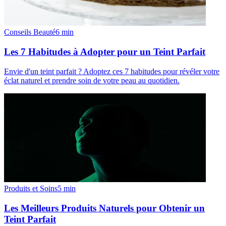
Conseils Beauté
6
min
Les 7 Habitudes à Adopter pour un Teint Parfait
Envie d'un teint parfait ? Adoptez ces 7 habitudes pour révéler votre
éclat naturel et prendre soin de votre peau au quotidien.
Produits et Soins
5
min
Les Meilleurs Produits Naturels pour Obtenir un
Teint Parfait