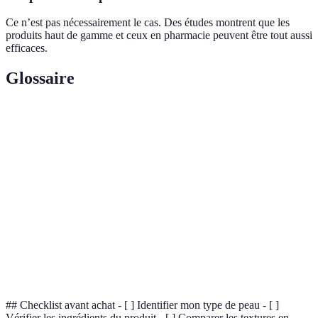
Ce n’est pas nécessairement le cas. Des études montrent que les
produits haut de gamme et ceux en pharmacie peuvent être tout aussi
efficaces.
Glossaire
Terme
Définition
Teint
Égalisation de la couleur de la peau sans taches ni
uniforme
rougeurs
Indice de protection solaire mesurant l'efficacité
SPF
d'une crème solaire
Action d'apporter de l'eau à la peau pour prévenir
Hydratation
la déshydratation
## Checklist avant achat - [ ] Identifier mon type de peau - [ ]
Vérifier les ingrédients du produit - [ ] Comparer les textures en