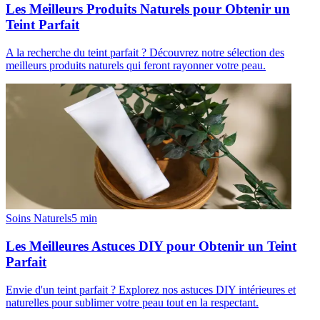
Les Meilleurs Produits Naturels pour Obtenir un
Teint Parfait
A la recherche du teint parfait ? Découvrez notre sélection des
meilleurs produits naturels qui feront rayonner votre peau.
Soins Naturels
5
min
Les Meilleures Astuces DIY pour Obtenir un Teint
Parfait
Envie d'un teint parfait ? Explorez nos astuces DIY intérieures et
naturelles pour sublimer votre peau tout en la respectant.