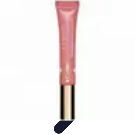
Teint Parfait
Saisons
Soin du Teint
Routine de soin
Produits de Beauté
Astuces et
Conseils
Teint Parfait