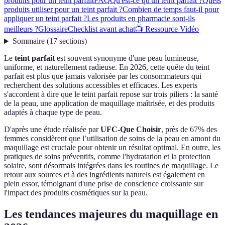
produits pour un teint parfait
FAQ
Qu'est-ce qu'un teint parfait ?
Quels
produits utiliser pour un teint parfait ?
Combien de temps faut-il pour
appliquer un teint parfait ?
Les produits en pharmacie sont-ils
meilleurs ?
Glossaire
Checklist avant achat
📺 Ressource Vidéo
Sommaire
(
17
sections
)
Le
teint parfait
est souvent synonyme d'une peau lumineuse,
uniforme, et naturellement radieuse. En 2026, cette quête du teint
parfait est plus que jamais valorisée par les consommateurs qui
recherchent des solutions accessibles et efficaces. Les experts
s'accordent à dire que le teint parfait repose sur trois piliers : la santé
de la peau, une application de maquillage maîtrisée, et des produits
adaptés à chaque type de peau.
D'après une étude réalisée par
UFC-Que Choisir
, près de 67% des
femmes considèrent que l’utilisation de soins de la peau en amont du
maquillage est cruciale pour obtenir un résultat optimal. En outre, les
pratiques de soins préventifs, comme l'hydratation et la protection
solaire, sont désormais intégrées dans les routines de maquillage. Le
retour aux sources et à des ingrédients naturels est également en
plein essor, témoignant d'une prise de conscience croissante sur
l'impact des produits cosmétiques sur la peau.
Les tendances majeures du maquillage en