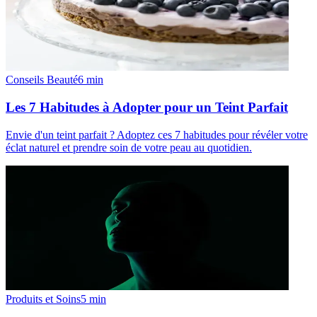
Conseils Beauté
6
min
Les 7 Habitudes à Adopter pour un Teint Parfait
Envie d'un teint parfait ? Adoptez ces 7 habitudes pour révéler votre
éclat naturel et prendre soin de votre peau au quotidien.
Produits et Soins
5
min