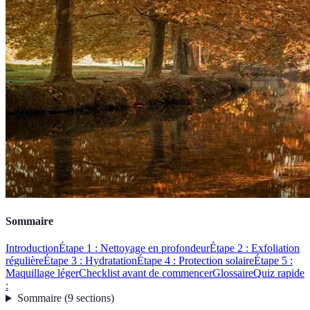
Sommaire
Introduction
Étape 1 : Nettoyage en profondeur
Étape 2 : Exfoliation
régulière
Étape 3 : Hydratation
Étape 4 : Protection solaire
Étape 5 :
Maquillage léger
Checklist avant de commencer
Glossaire
Quiz rapide
:
Sommaire
(
9
sections
)