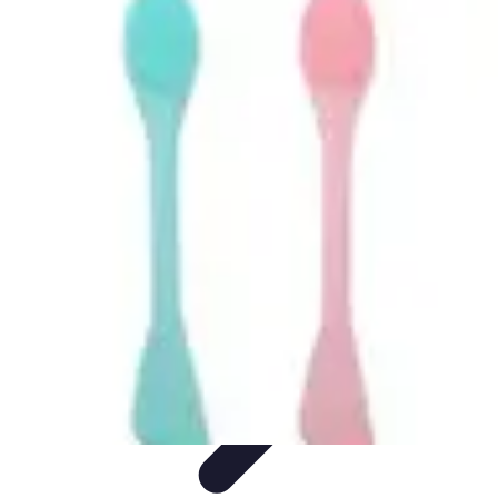
Teint Parfait
Saisons
Soin du Teint
Routine de soin
Produits de Beauté
Astuces et
Conseils
Teint Parfait