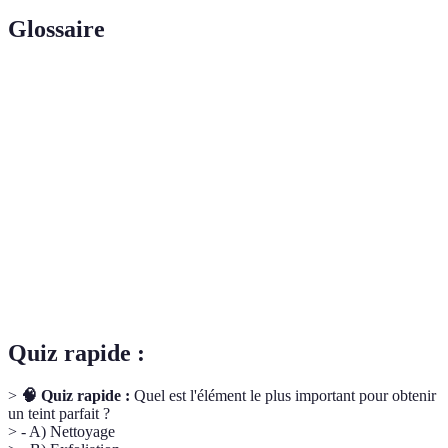
Glossaire
Terme
Définition
Acides alpha-hydroxyles, qui aident à exfolier la
AHA
peau en dissolvant les cellules mortes.
Indice de protection solaire, mesurant l’efficacité
SPF
d’un produit contre les UVB.
Peau
Classification des types de peau selon leur niveau
grasse/sèche
d'hydratation.
Quiz rapide :
>
🧠 Quiz rapide :
Quel est l'élément le plus important pour obtenir
un teint parfait ?
> - A) Nettoyage