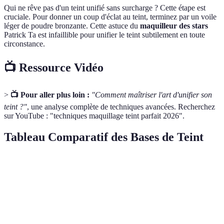
Qui ne rêve pas d'un teint unifié sans surcharge ? Cette étape est
cruciale. Pour donner un coup d'éclat au teint, terminez par un voile
léger de poudre bronzante. Cette astuce du
maquilleur des stars
Patrick Ta est infaillible pour unifier le teint subtilement en toute
circonstance.
📺 Ressource Vidéo
>
📺 Pour aller plus loin :
"Comment maîtriser l'art d'unifier son
teint ?"
, une analyse complète de techniques avancées. Recherchez
sur YouTube : "techniques maquillage teint parfait 2026".
Tableau Comparatif des Bases de Teint
Critère
BB Crème
Fond de Teint
CC Crème
Ve
Dé
Couvrance
Légère
Forte
Moyenne
de
be