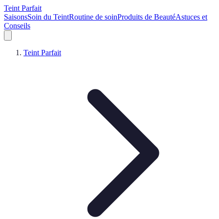
Teint Parfait
Saisons
Soin du Teint
Routine de soin
Produits de Beauté
Astuces et
Conseils
Teint Parfait