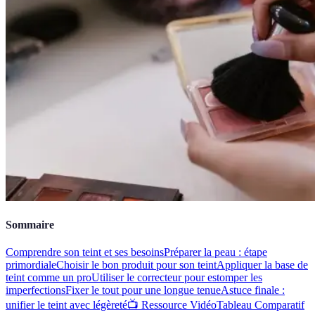
Sommaire
Comprendre son teint et ses besoins
Préparer la peau : étape
primordiale
Choisir le bon produit pour son teint
Appliquer la base de
teint comme un pro
Utiliser le correcteur pour estomper les
imperfections
Fixer le tout pour une longue tenue
Astuce finale :
unifier le teint avec légèreté
📺 Ressource Vidéo
Tableau Comparatif