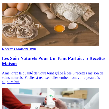
Recettes Maison
6
min
Les Soin Naturels Pour Un Teint Parfait : 5 Recettes
Maison
Améliorez la qualité de votre teint grâce à ces 5 recettes maison de
soins naturels. Faciles à réaliser, elles embelliront votre peau dès
aujourd'hui.