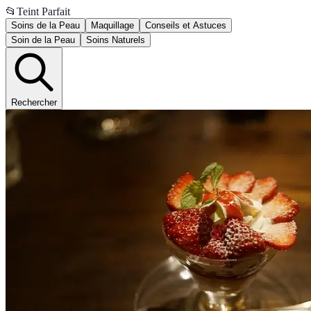
📂
Teint Parfait
Soins de la Peau
Maquillage
Conseils et Astuces
Soin de la Peau
Soins Naturels
Rechercher