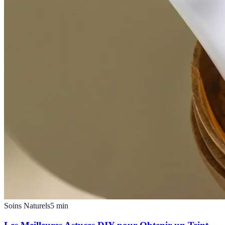
Soins Naturels
5
min