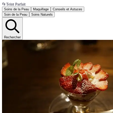
📂
Teint Parfait
Soins de la Peau
Maquillage
Conseils et Astuces
Soin de la Peau
Soins Naturels
Rechercher