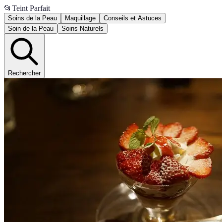
📂
Teint Parfait
Soins de la Peau
Maquillage
Conseils et Astuces
Soin de la Peau
Soins Naturels
Rechercher