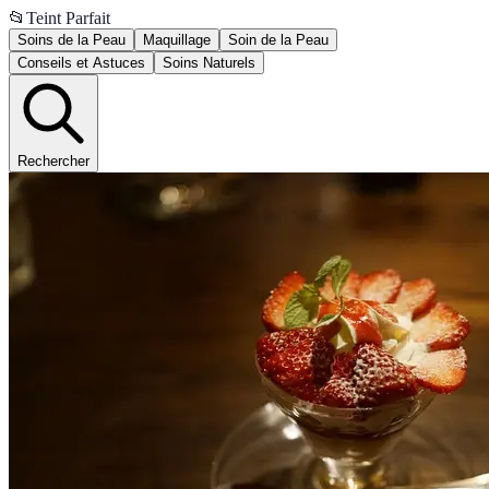
📂
Teint Parfait
Soins de la Peau
Maquillage
Soin de la Peau
Conseils et Astuces
Soins Naturels
Rechercher