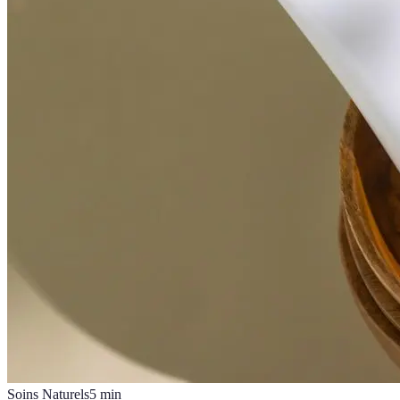
Soins Naturels
5
min