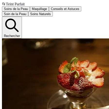
📂
Teint Parfait
Soins de la Peau
Maquillage
Conseils et Astuces
Soin de la Peau
Soins Naturels
Rechercher