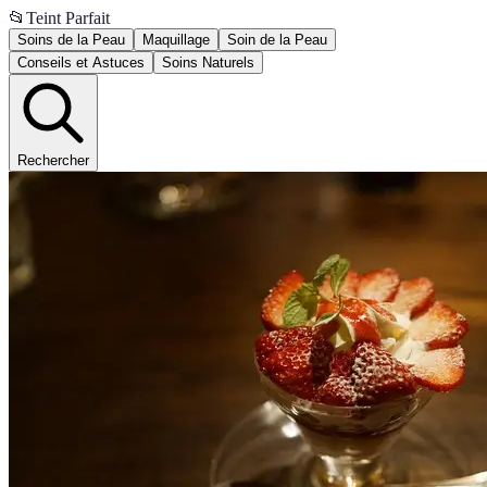
📂
Teint Parfait
Soins de la Peau
Maquillage
Soin de la Peau
Conseils et Astuces
Soins Naturels
Rechercher