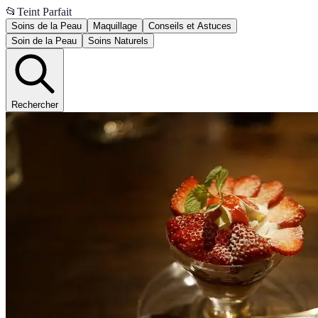
📂
Teint Parfait
Soins de la Peau
Maquillage
Conseils et Astuces
Soin de la Peau
Soins Naturels
Rechercher