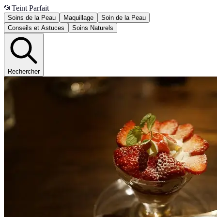
📂
Teint Parfait
Soins de la Peau
Maquillage
Soin de la Peau
Conseils et Astuces
Soins Naturels
Rechercher