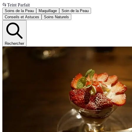
📂
Teint Parfait
Soins de la Peau
Maquillage
Soin de la Peau
Conseils et Astuces
Soins Naturels
Rechercher