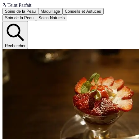
📂
Teint Parfait
Soins de la Peau
Maquillage
Conseils et Astuces
Soin de la Peau
Soins Naturels
Rechercher