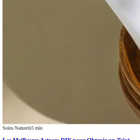
Soins Naturels
5
min