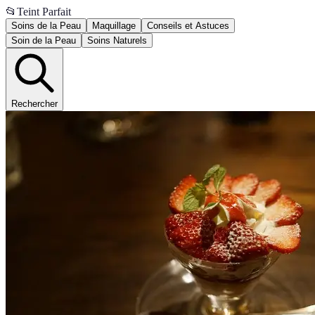
📂
Teint Parfait
Soins de la Peau
Maquillage
Conseils et Astuces
Soin de la Peau
Soins Naturels
Rechercher