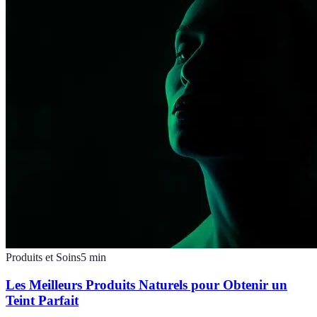
Produits et Soins
5
min
Les Meilleurs Produits Naturels pour Obtenir un
Teint Parfait